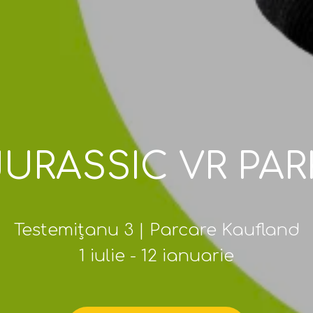
JURASSIC VR PAR
Testemițanu 3 | Parcare Kaufland
1 iulie - 12 ianuarie