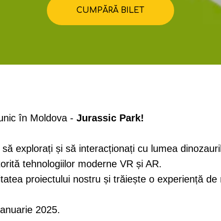
CUMPĂRĂ BILET
 unic în Moldova -
Jurassic Park!
ă explorați și să interacționați cu lumea dinozauril
atorită tehnologiilor moderne VR și AR.
tatea proiectului nostru și trăiește o experiență de 
ianuarie 2025.